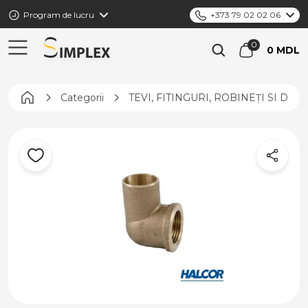
Program de lucru
+373 79 02 02 06
0 MDL
Pagina principală
Categorii
TEVI, FITINGURI, ROBINEȚI SI DIS