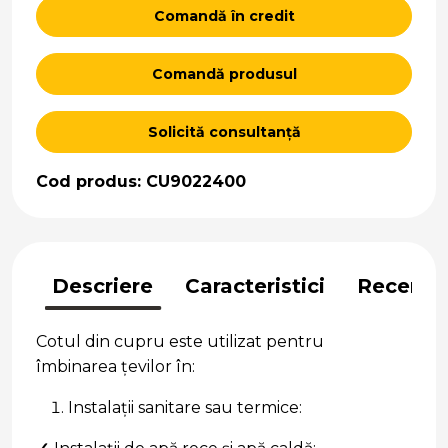
Comandă în credit
Comandă produsul
Solicită consultanță
Cod produs: CU9022400
Descriere
Caracteristici
Recenzii
Cotul din cupru este utilizat pentru
îmbinarea țevilor în:
Instalații sanitare sau termice: