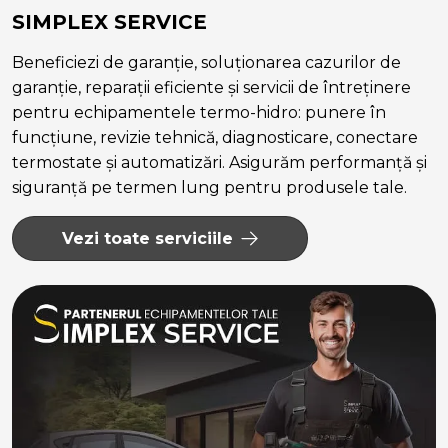
SIMPLEX SERVICE
Beneficiezi de garanție, soluționarea cazurilor de
garanție, reparații eficiente și servicii de întreținere
pentru echipamentele termo-hidro: punere în
funcțiune, revizie tehnică, diagnosticare, conectare
termostate și automatizări. Asigurăm performanță și
siguranță pe termen lung pentru produsele tale.
Vezi toate serviciile