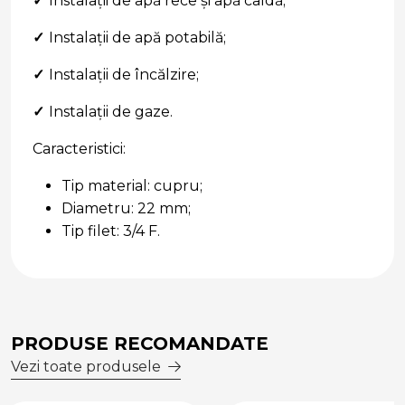
✓
Instalații de apă rece și apă caldă;
✓
Instalații de apă potabilă;
✓
Instalații de încălzire;
✓
Instalații de gaze.
Caracteristici:
Tip material: cupru;
Diametru: 22 mm;
Tip filet: 3/4 F.
PRODUSE RECOMANDATE
Vezi toate produsele