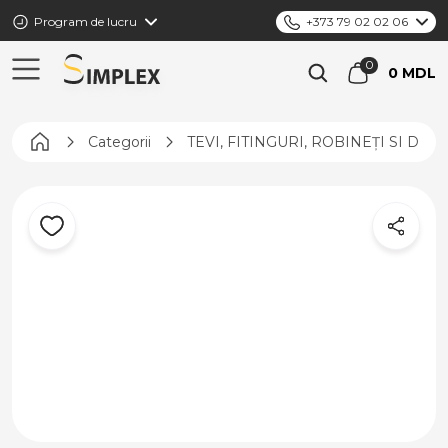
Program de lucru
+373 79 02 02 06
0 MDL
Pagina principală
Categorii
TEVI, FITINGURI, ROBINEȚI SI DIS