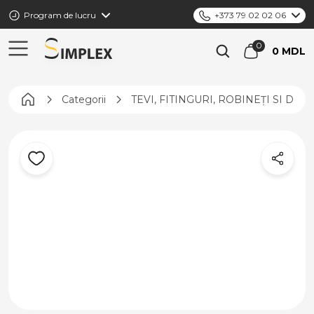
Program de lucru
+373 79 02 02 06
0 MDL
Pagina principală
Categorii
TEVI, FITINGURI, ROBINEȚI SI DIS