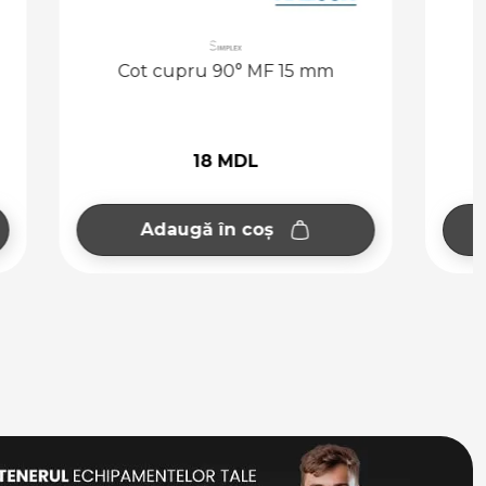
15 mm
Colier CU teava 15
10 MDL
Adaugă în coș