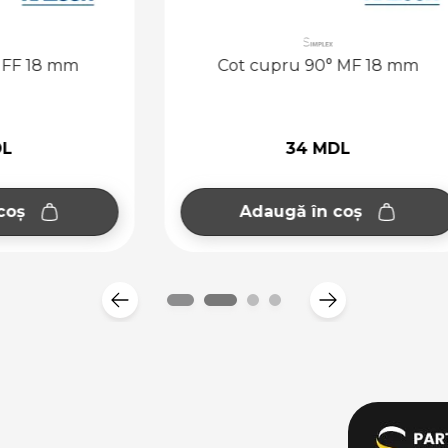
cupru 90° MF 18 mm
Cot cupru 90° MF 
34 MDL
18 MDL
augă în coș
Adaugă în coș