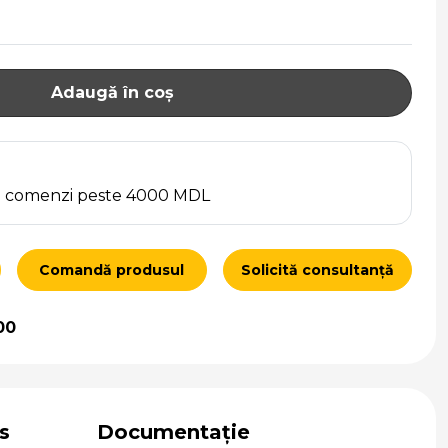
Adaugă în coș
ru comenzi peste 4000 MDL
Comandă produsul
Solicită consultanță
00
s
Documentație