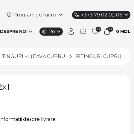
Program de lucru
+373 79 02 02 06
Ro
DESPRE NOI
0 MDL
FITINGURI ȘI ȚEAVĂ CUPRU
FITINGURI CUPRU PE
2x1
Informații despre livrare