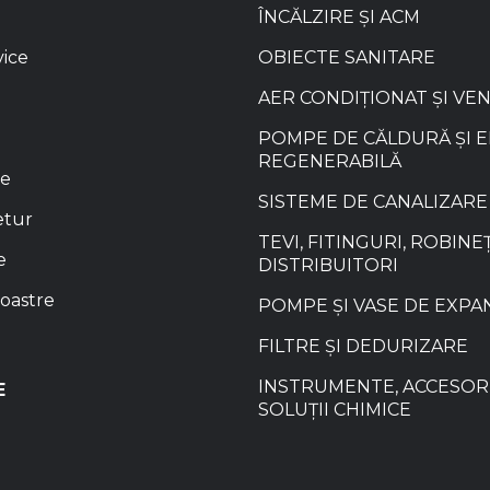
ÎNCĂLZIRE ȘI ACM
vice
OBIECTE SANITARE
AER CONDIȚIONAT ȘI VE
POMPE DE CĂLDURĂ ȘI 
REGENERABILĂ
re
SISTEME DE CANALIZARE
etur
TEVI, FITINGURI, ROBINEȚ
e
DISTRIBUITORI
oastre
POMPE ȘI VASE DE EXPA
FILTRE ȘI DEDURIZARE
INSTRUMENTE, ACCESORI
E
SOLUȚII CHIMICE