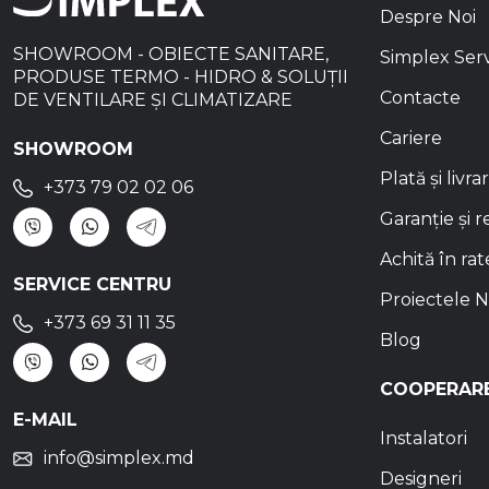
Despre Noi
SHOWROOM - OBIECTE SANITARE,
Simplex Ser
PRODUSE TERMO - HIDRO & SOLUȚII
Contacte
DE VENTILARE ȘI CLIMATIZARE
Cariere
SHOWROOM
Plată și livra
+373 79 02 02 06
Garanție și r
Achită în rat
SERVICE CENTRU
Proiectele N
+373 69 31 11 35
Blog
COOPERAR
E-MAIL
Instalatori
info@simplex.md
Designeri