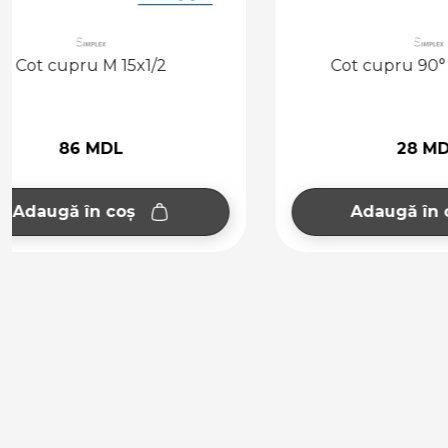
Cot cupru 90° FF 18 mm
Cot 
28 MDL
Adaugă în coș
Ad