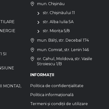
mun. Chișinău
str. Chișinăului 11
NTILARE
str. Alba Iulia 5A
ENERGIE
str. Miorița 5/8
mun. Bălți, str. Decebal 174
mun. Comrat, str. Lenin 146
I SI
or. Cahul, Moldova, str. Vasile
Stroiescu 1/B
NSIUNE
INFORMAȚII
Politica de confidențialitate
I MONTAJ,
Politica informațională
Termeni și condiții de utilizare