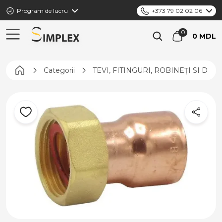
Program de lucru
+373 79 02 02 06
0 MDL
Pagina principală
Categorii
TEVI, FITINGURI, ROBINEȚI SI DIS