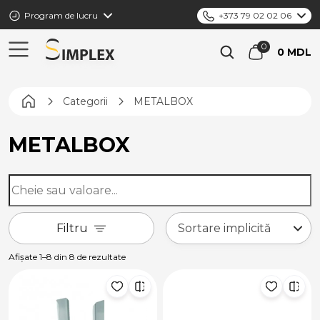
Program de lucru
+373 79 02 02 06
0 MDL
Pagina principală
Categorii
METALBOX
METALBOX
Filtru
Afișate 1–8 din 8 de rezultate