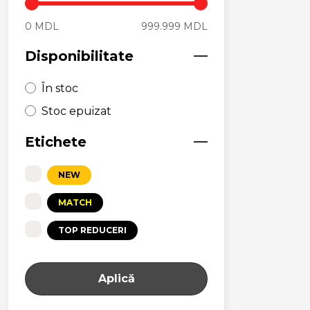
0 MDL
999.999 MDL
Disponibilitate
În stoc
Stoc epuizat
Etichete
NEW
MATCH
TOP REDUCERI
Aplică