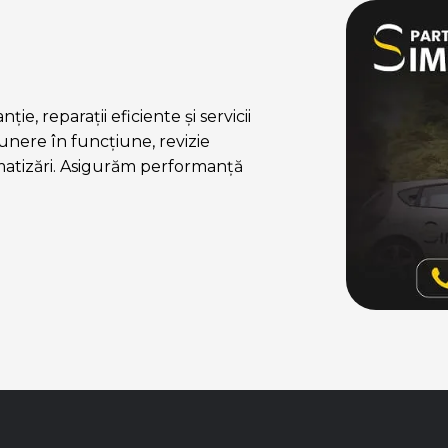
ie, reparații eficiente și servicii
nere în funcțiune, revizie
matizări. Asigurăm performanță