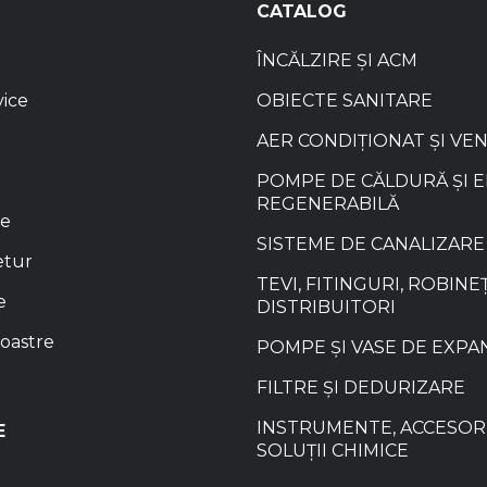
CATALOG
ÎNCĂLZIRE ȘI ACM
vice
OBIECTE SANITARE
AER CONDIȚIONAT ȘI VE
POMPE DE CĂLDURĂ ȘI 
REGENERABILĂ
re
SISTEME DE CANALIZARE
etur
TEVI, FITINGURI, ROBINEȚ
e
DISTRIBUITORI
oastre
POMPE ȘI VASE DE EXPA
FILTRE ȘI DEDURIZARE
INSTRUMENTE, ACCESORI
E
SOLUȚII CHIMICE