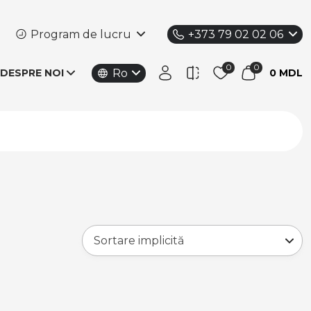
Program de lucru
+373 79 02 02 06
Ro
DESPRE NOI
0 MDL