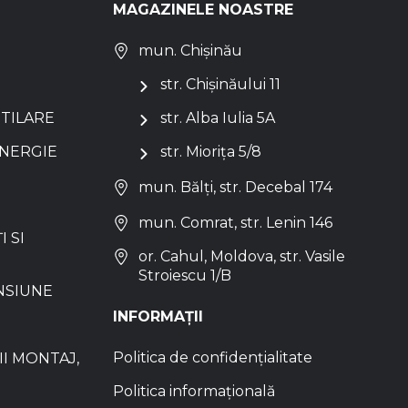
MAGAZINELE NOASTRE
mun. Chișinău
str. Chișinăului 11
NTILARE
str. Alba Iulia 5A
ENERGIE
str. Miorița 5/8
mun. Bălți, str. Decebal 174
mun. Comrat, str. Lenin 146
I SI
or. Cahul, Moldova, str. Vasile
Stroiescu 1/B
NSIUNE
INFORMAȚII
Politica de confidențialitate
I MONTAJ,
Politica informațională