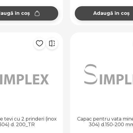
augă în coș
Adaugă în coș
re tevi cu 2 prinderi (inox
Capac pentru vata mine
304) d. 200_TR
304) d.150-200 m