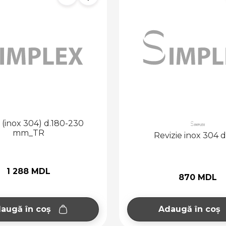
 (inox 304) d.180-230
mm_TR
Revizie inox 304 d
1 288 MDL
870 MDL
augă în coș
Adaugă în coș