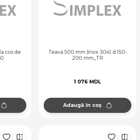
la cos de
Teava 500 mm (inox 304) d.150-
60
200 mm_TR
1 076 MDL
Adaugă în coș