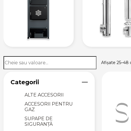
VANE DE
AMESTEC ȘI
SERVOMOTOARE
VANE DE
AMESTEC
SERVOMOTOARE
GRUPURI DE
POMPARE ȘI
AMESTEC
Afișate 25–48 
FILTRARE PENTRU
SISTEME DE
ÎNCĂLZIRE
Categorii
DEZAERATOARE
ALTE ACCESORII
ACCESORII PENTRU
GAZ
SUPAPE DE
SIGURANȚĂ