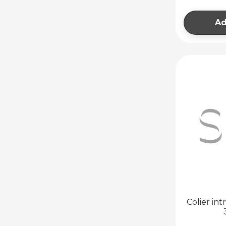
PARDOSEALĂ
CALDĂ
Ad
ACCESORII ȘI
AUTOMATIZĂRI
PARDOSEALĂ
CALDĂ
SMART HOME
ACCESORII
PARDOSEALĂ
CALDĂ
ECHIPAMENTE
PENTRU APLICAȚII
INDUSTRIALE
ARZĂTOARE
AEROTERME ȘI
PERDELE DE AER
AEROTERME
Colier int
PERDELE DE
AER