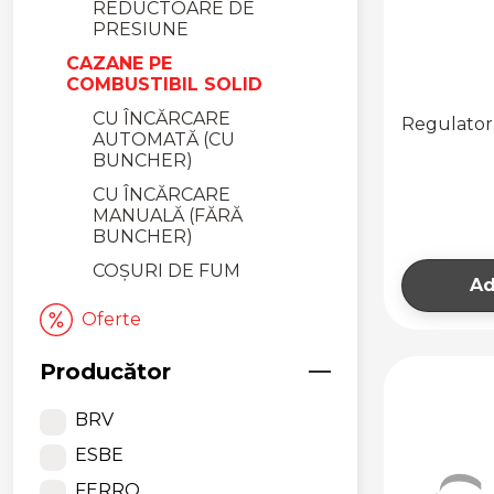
REDUCTOARE DE
PRESIUNE
CAZANE PE
COMBUSTIBIL SOLID
CU ÎNCĂRCARE
Regulator 
AUTOMATĂ (CU
BUNCHER)
CU ÎNCĂRCARE
MANUALĂ (FĂRĂ
BUNCHER)
COȘURI DE FUM
Ad
ACCESORII ȘI
Oferte
AUTOMATIZĂRI
BOILERE ȘI VASE DE
Producător
ACUMULARE
BOILERE
BRV
CU ÎNCĂLZIRE
ESBE
INDIRECTĂ
FERRO