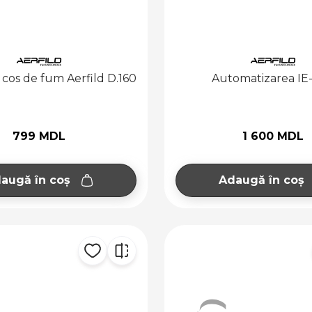
cos de fum Aerfild D.160
Automatizarea IE
799 MDL
1 600 MDL
augă în coș
Adaugă în coș