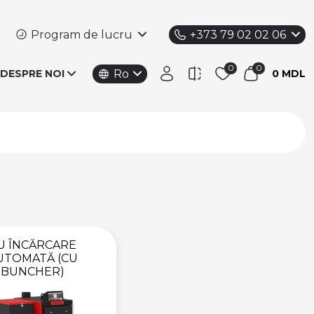
Program de lucru
+373 79 02 02 06
Ro
DESPRE NOI
0 MDL
U ÎNCĂRCARE
UTOMATĂ (CU
BUNCHER)