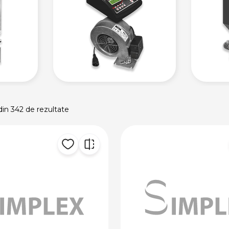
din 342 de rezultate