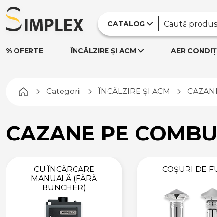
ACCESORII PENTRU
CENTRALE
CATALOG
TERMICE
EVACUARE FUM
% OFERTE
ÎNCĂLZIRE ȘI ACM
AER CONDIȚ
ALTE ACCESORII
ACCESORII SISTEME
ÎNCĂLZIRE ȘI ACM
Pagina principală
Categorii
ÎNCĂLZIRE ȘI ACM
CAZANE
SISTEME
ANTIINUNDAȚIE
CONTOARE
CAZANE PE COMBUS
CONTOARE APĂ
CONTOARE
ENERGIE
CU ÎNCĂRCARE
COȘURI DE 
TERMICĂ
MANUALĂ (FĂRĂ
SEPARATOARE,
BUNCHER)
COLECTOARE ȘI
REZERVOARE