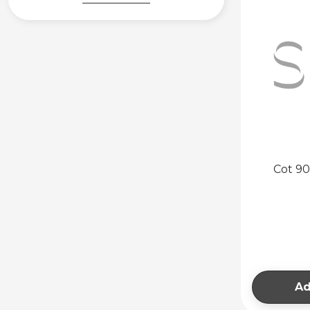
ALUMINIU ȘI
BIMETALICE
DIN ALUMINIU
BIMETALICE
DECORATIVE
DIN ALUMINIU
ACCESORII
RADIATOARE
SUPORȚI
Cot 90
ALTE ACCESORII
AUTOMATIZĂRI ȘI
TERMOSTATE
TERMOSTATE DE
AMBIANȚĂ
AUTOMATIZĂRI ȘI
Ad
ACCESORII
SISTEME DE