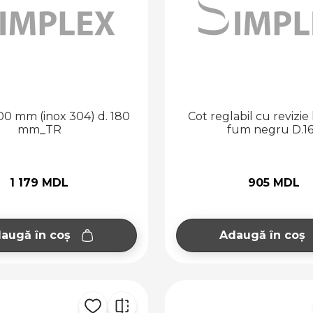
00 mm (inox 304) d. 180
Cot reglabil cu revizie 
mm_TR
fum negru D.1
1 179 MDL
905 MDL
augă în coș
Adaugă în coș