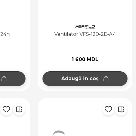
-24n
Ventilator VFS-120-2E-A-1
1 600 MDL
Adaugă în coș