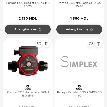
Pompa EOS circulatie GPD 130
Pompa EOS circulatie GPD 130
25-7S
25-6S
2 190 MDL
1 360 MDL
Adaugă în coș
Adaugă în coș
Pompa EOS electronica GPA II
Pompa Booster EOS PFM03-30
130 25-6
EC