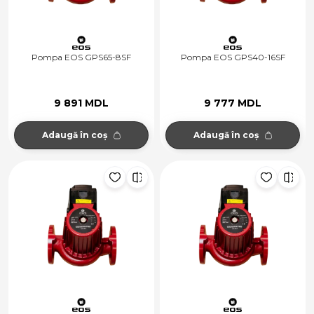
Pompa EOS GPS65-8SF
Pompa EOS GPS40-16SF
9 891 MDL
9 777 MDL
Adaugă în coș
Adaugă în coș