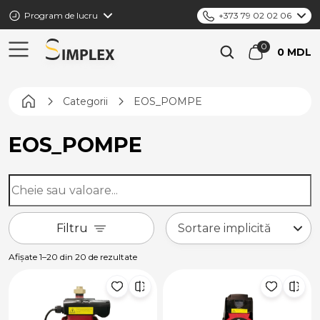
Program de lucru
+373 79 02 02 06
0 MDL
Pagina principală
Categorii
EOS_POMPE
EOS_POMPE
Filtru
Afișate 1–20 din 20 de rezultate