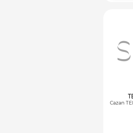
ÎNCĂLZIRE ÎN
PARDOSEALĂ
ȚEAVĂ PENTRU
ÎNCĂLZIRE ÎN
PARDOSEALĂ
PEREȚI CALZI
COLECTOARE
CU DEBITMETRE
FĂRĂ
DEBITMETRE
PLĂCI IZOLANTE
CASETE METALICE
TERMOSTATE ȘI
Cazan TE
AUTOMATIZĂRI
PARDOSEALĂ
CALDĂ
TERMOSTATE