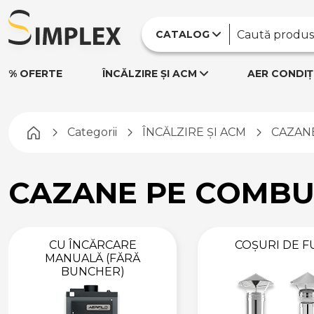
ACCESORII PENTRU
CENTRALE
CATALOG
TERMICE
EVACUARE FUM
% OFERTE
ÎNCĂLZIRE ȘI ACM
AER CONDIȚ
ALTE ACCESORII
ACCESORII SISTEME
ÎNCĂLZIRE ȘI ACM
Pagina principală
Categorii
ÎNCĂLZIRE ȘI ACM
CAZANE
SISTEME
ANTIINUNDAȚIE
CONTOARE
CAZANE PE COMBUS
CONTOARE APĂ
CONTOARE
ENERGIE
CU ÎNCĂRCARE
COȘURI DE 
TERMICĂ
MANUALĂ (FĂRĂ
SEPARATOARE,
BUNCHER)
COLECTOARE ȘI
REZERVOARE