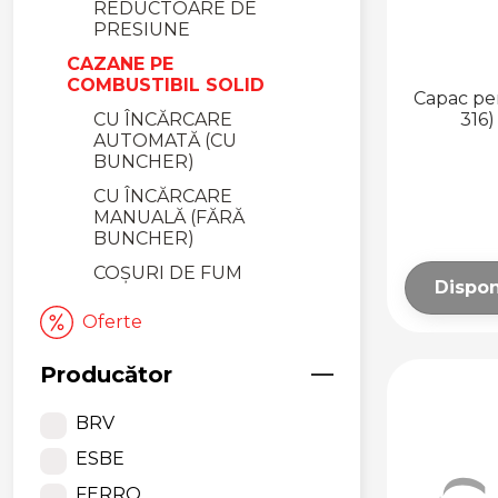
REDUCTOARE DE
PRESIUNE
CAZANE PE
COMBUSTIBIL SOLID
Capac pen
CU ÎNCĂRCARE
316
AUTOMATĂ (CU
BUNCHER)
CU ÎNCĂRCARE
MANUALĂ (FĂRĂ
BUNCHER)
COȘURI DE FUM
Dispon
ACCESORII ȘI
Oferte
AUTOMATIZĂRI
BOILERE ȘI VASE DE
Producător
ACUMULARE
BOILERE
BRV
CU ÎNCĂLZIRE
ESBE
INDIRECTĂ
FERRO