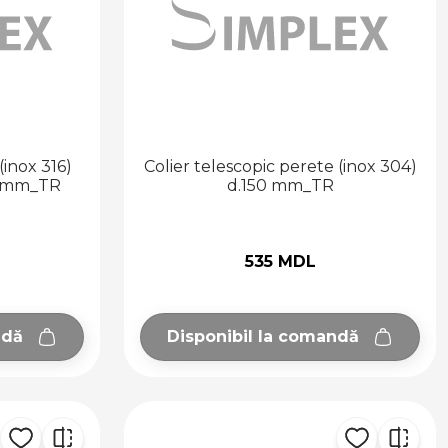
inox 316)
Colier telescopic perete (inox 304)
30 mm_TR
d.150 mm_TR
535 MDL
ndă
Disponibil la comandă