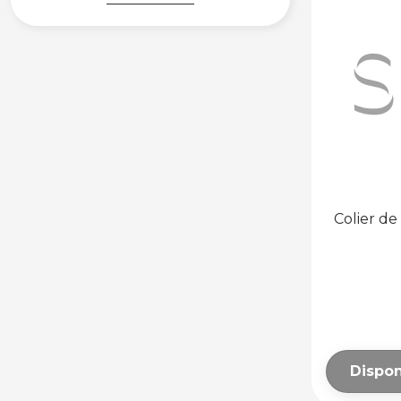
ALUMINIU ȘI
BIMETALICE
DIN ALUMINIU
BIMETALICE
DECORATIVE
DIN ALUMINIU
ACCESORII
RADIATOARE
SUPORȚI
Colier de
ALTE ACCESORII
AUTOMATIZĂRI ȘI
TERMOSTATE
TERMOSTATE DE
AMBIANȚĂ
AUTOMATIZĂRI ȘI
Dispon
ACCESORII
SISTEME DE