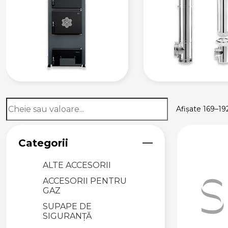
VANE DE
AMESTEC ȘI
SERVOMOTOARE
VANE DE
AMESTEC
SERVOMOTOARE
GRUPURI DE
POMPARE ȘI
AMESTEC
Afișate 169–19
FILTRARE PENTRU
SISTEME DE
ÎNCĂLZIRE
Categorii
DEZAERATOARE
ALTE ACCESORII
ACCESORII PENTRU
GAZ
SUPAPE DE
SIGURANȚĂ