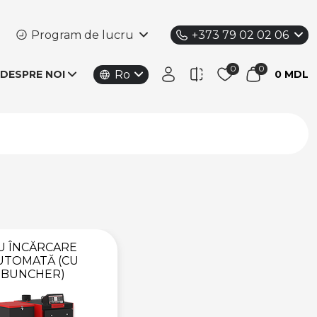
Program de lucru
+373 79 02 02 06
Ro
DESPRE NOI
0 MDL
U ÎNCĂRCARE
UTOMATĂ (CU
BUNCHER)