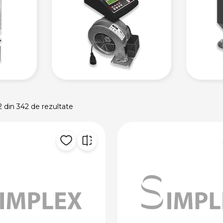
2 din 342 de rezultate