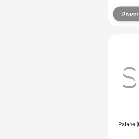
PARDOSEALĂ
CALDĂ
Dispon
ACCESORII ȘI
AUTOMATIZĂRI
PARDOSEALĂ
CALDĂ
SMART HOME
ACCESORII
PARDOSEALĂ
CALDĂ
ECHIPAMENTE
PENTRU APLICAȚII
INDUSTRIALE
ARZĂTOARE
AEROTERME ȘI
PERDELE DE AER
AEROTERME
Palarie 
PERDELE DE
AER