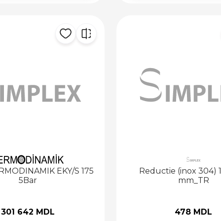
RMODINAMIK EKY/S 175
Reductie (inox 304) 
5Bar
mm_TR
301 642 MDL
478 MDL